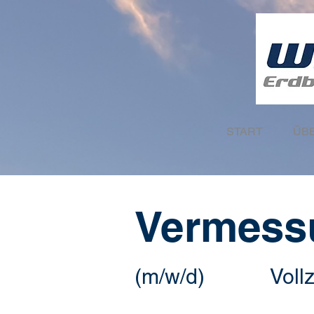
START
ÜB
Vermess
(m/w/d)
Vollz